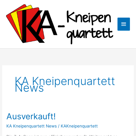
Zum
Haup
Inhalt
springen
KA Kneipenquartett
News
Ausverkauft!
Ausverkauft!
KA Kneipenquartett News
/
KAKneipenquartett