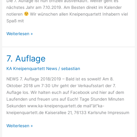
Die 7. Auflage ist nun offiziell ausverkauft. Weiter geht es
nächstes Jahr am 7.10.2019. Am Besten direkt im Kalender
notieren
Wir wünschen allen Kneipenquartett Inhabern viel
Spaß mit
Weiterlesen »
7. Auflage
7.
Auflage
KA Kneipenquartett News
/
sebastian
NEWS 7. Auflage 2018/2019 – Bald ist es soweit!​ Am 8.
Oktober 2018 um 7:30 Uhr geht der Verkaufsstart der 7.
Auflage los. Wir halten euch auf Facebook und hier auf dem
Laufenden und freuen uns auf Euch! Tage Stunden Minuten
Sekunden www.ka-kneipenquartett.de mail“ät“ka-
kneipenquartett.de Kaiserallee 21, 76133 Karlsruhe Impressum
Weiterlesen »