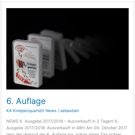
6.
Auflage
6. Auflage
KA Kneipenquartett News
/
sebastian
NEWS 6. Ausgabe 2017/2018 – Ausverkauft in 2 Tagen! 6.
Ausgabe 2017/2018: Ausverkauft in 48h! Am 09. Oktober 2017
ging der Verkauf der 6. Auflage los, schon einen Tag später