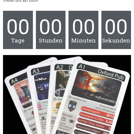
freuen uns auf Euch!
00
00
00
00
Tage
Stunden
Minuten
Sekunden