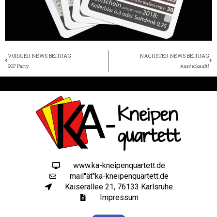
Zurück
Nä
VORIGER NEWS BEITRAG
NÄCHSTER NEWS BEITRAG
SOP Party
Ausverkauft!
www.ka-kneipenquartett.de
mail"ät"ka-kneipenquartett.de
Kaiserallee 21, 76133 Karlsruhe
Impressum